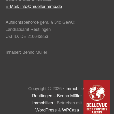
E-Mail: info@muellerimmo.de
Aufsichtsbehörde gem. § 34c GewO:
Landratsamt Reutlingen
Ust ID: DE 210643853
Inhaber: Benno Müller
Kundenbewertungen und Erfahrungen zu
Copyright ©
2026
⋅
Immobilien
Benno Müller Immobilien
Reutlingen – Benno Müller
SEHR GUT
100%
Immobilien
⋅ Betrieben mit
Empfehlungen auf
WordPress
&
WPCasa
ProvenExpert.com
4,80 / 5,00