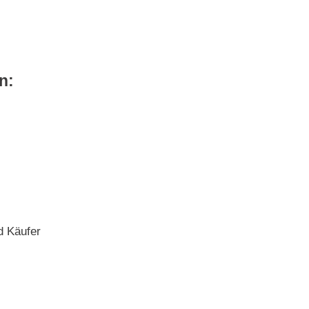
n:
d Käufer