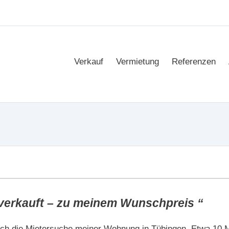
Verkauf
Vermietung
Referenzen
verkauft – zu meinem Wunschpreis “
rch die Mietersuche meiner Wohnung in Tübingen. Etwa 10 M