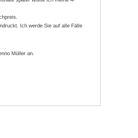
Fa. Müller 
hpreis.
druckt. Ich werde Sie auf alle Fälle
Als ich ein
innerhalb 1
nno Müller an.
Daher mein
Frau Gisel
2,5-Zi.-ET