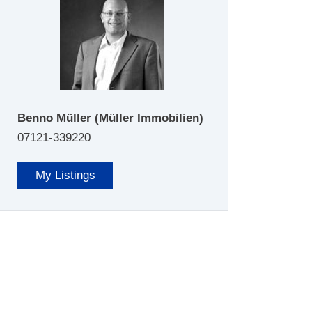
Benno Müller
(Müller Immobilien)
07121-339220
My Listings