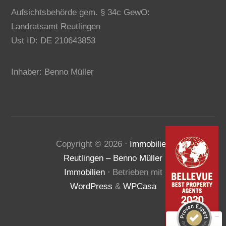
Aufsichtsbehörde gem. § 34c GewO:
Landratsamt Reutlingen
Ust ID: DE 210643853
Inhaber: Benno Müller
Kundenbewertungen und Erfahrungen zu
Copyright ©
2026
⋅
Immobilien
Benno Müller Immobilien
Reutlingen – Benno Müller
SEHR GUT
100%
Immobilien
⋅ Betrieben mit
Empfehlungen auf
WordPress
&
WPCasa
ProvenExpert.com
4,80 / 5,00
195
31