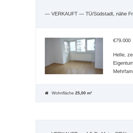
— VERKAUFT — TÜ/Südstadt, nähe Fre
€
79.000
Helle, z
Eigentum
Mehrfam
Wohnfläche
25,00 m²