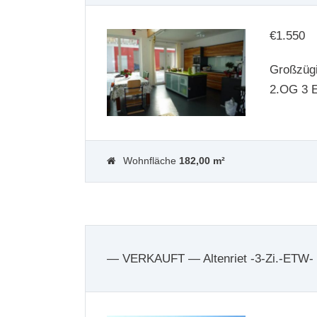
€
1.550
Großzüg
2.OG 3 
Wohnfläche
182,00 m²
— VERKAUFT — Altenriet -3-Zi.-ETW- 