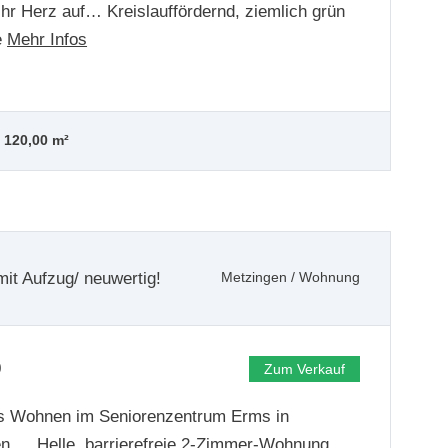
Ihr Herz auf… Kreislauffördernd, ziemlich grün
e
Mehr Infos
120,00 m²
 Aufzug/ neuwertig!
Metzingen
/
Wohnung
0
Zum Verkauf
s Wohnen im Seniorenzentrum Erms in
n…. Helle, barrierefreie 2-Zimmer-Wohnung