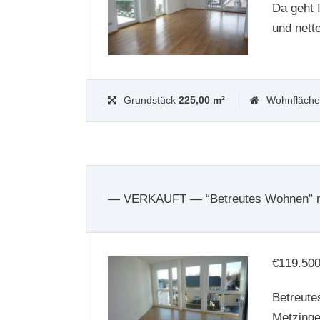
Da geht 
und nett
Grundstück
225,00 m²
Wohnfläche
— VERKAUFT — “Betreutes Wohnen” mit
€
119.50
Betreute
Metzinge