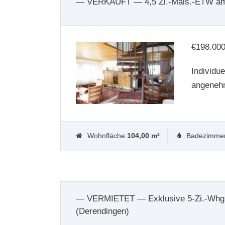
— VERKAUFT — 4,5 Zi.-Mais.-ETW am
€
198.00
Individu
angenehm
Wohnfläche
104,00 m²
Badezimme
— VERMIETET — Exklusive 5-Zi.-Whg. 
(Derendingen)