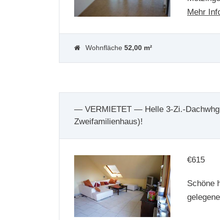
Mehr Inf
Wohnfläche
52,00 m²
— VERMIETET — Helle 3-Zi.-Dachwhg.
Zweifamilienhaus)!
€
615
Schöne h
gelegen