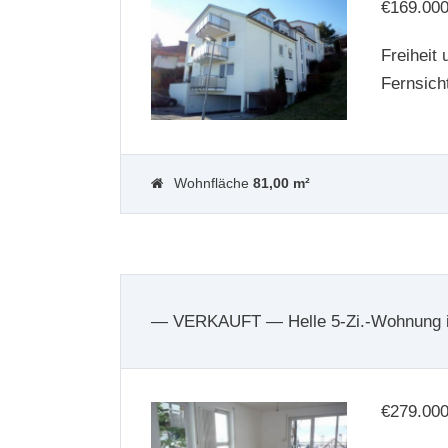
€
169.00
Freiheit
Fernsich
Wohnfläche
81,00 m²
— VERKAUFT — Helle 5-Zi.-Wohnung in
€
279.00