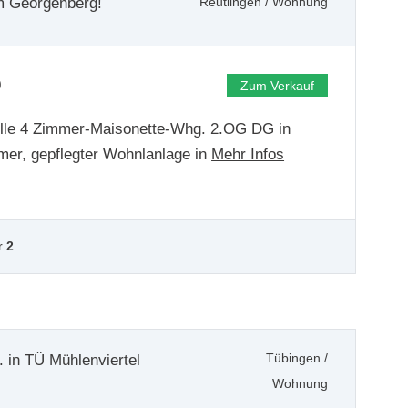
 Georgenberg!
Reutlingen
/
Wohnung
0
Zum Verkauf
elle 4 Zimmer-Maisonette-Whg. 2.OG DG in
er, gepflegter Wohnlanlage in
Mehr Infos
r
2
in TÜ Mühlenviertel
Tübingen
/
Wohnung