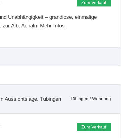
0
Zum Verkauf
 und Unabhängigkeit – grandiose, einmalige
t zur Alb, Achalm
Mehr Infos
 Aussichtslage, Tübingen
Tübingen
/
Wohnung
0
Zum Verkauf