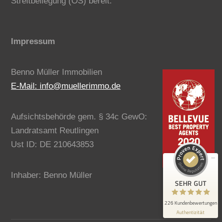
Streitbeilegung (OS) bereit.
Impressum
Benno Müller Immobilien
Kundenbewertungen und Erfahrungen zu
E-Mail: info@muellerimmo.de
Benno Müller Immobilien
SEHR GUT
100%
Aufsichtsbehörde gem. § 34c GewO:
Empfehlungen auf
Landratsamt Reutlingen
ProvenExpert.com
4,80 / 5,00
Ust ID: DE 210643853
195
31
Bewertungen auf
Bewertungen von 3
Inhaber: Benno Müller
ProvenExpert.com
anderen Quellen
SEHR GUT
Blick aufs ProvenExpert-Profil werfen
226 Kundenbewertungen
Authentizität
19.6.2026