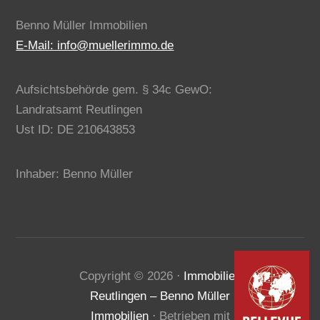
Benno Müller Immobilien
E-Mail: info@muellerimmo.de
Aufsichtsbehörde gem. § 34c GewO:
Landratsamt Reutlingen
Ust ID: DE 210643853
Inhaber: Benno Müller
Kundenbewertungen und Erfahrungen zu
Copyright ©
2026
⋅
Immobilien
Benno Müller Immobilien
Reutlingen – Benno Müller
SEHR GUT
100%
Immobilien
⋅ Betrieben mit