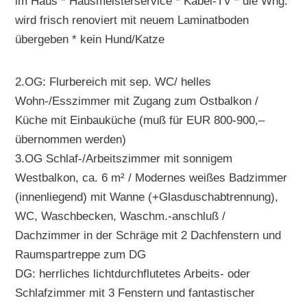
im Haus * Hausmeisterservice * Kabel-TV * die Whg.
wird frisch renoviert mit neuem Laminatboden
übergeben * kein Hund/Katze
2.OG: Flurbereich mit sep. WC/ helles
Wohn-/Esszimmer mit Zugang zum Ostbalkon /
Küche mit Einbauküche (muß für EUR 800-900,–
übernommen werden)
3.OG Schlaf-/Arbeitszimmer mit sonnigem
Westbalkon, ca. 6 m² / Modernes weißes Badzimmer
(innenliegend) mit Wanne (+Glasduschabtrennung),
WC, Waschbecken, Waschm.-anschluß /
Dachzimmer in der Schräge mit 2 Dachfenstern und
Raumspartreppe zum DG
DG: herrliches lichtdurchflutetes Arbeits- oder
Schlafzimmer mit 3 Fenstern und fantastischer