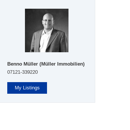
Benno Müller
(Müller Immobilien)
07121-339220
My Listings