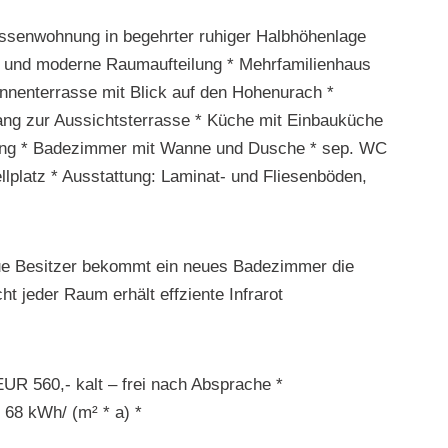
assenwohnung in begehrter ruhiger Halbhöhenlage
ht und moderne Raumaufteilung * Mehrfamilienhaus
onnenterrasse mit Blick auf den Hohenurach *
ang zur Aussichtsterrasse * Küche mit Einbauküche
ang * Badezimmer mit Wanne und Dusche * sep. WC
ellplatz * Ausstattung: Laminat- und Fliesenböden,
eue Besitzer bekommt ein neues Badezimmer die
 jeder Raum erhält effziente Infrarot
EUR 560,- kalt – frei nach Absprache *
 68 kWh/ (m² * a) *