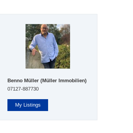
Benno Müller
(Müller Immobilien)
07127-887730
My Listings