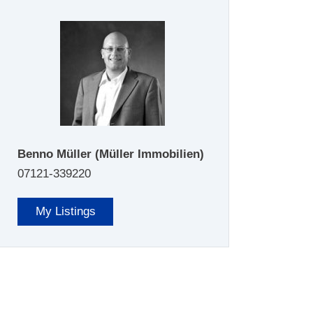
Benno Müller
(Müller Immobilien)
07121-339220
My Listings