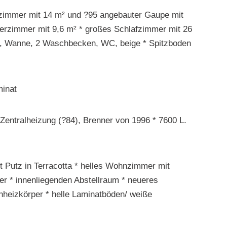
rzimmer mit 14 m² und ?95 angebauter Gaupe mit
nderzimmer mit 9,6 m² * großes Schlafzimmer mit 26
e, Wanne, 2 Waschbecken, WC, beige * Spitzboden
minat
entralheizung (?84), Brenner von 1996 * 7600 L.
t Putz in Terracotta * helles Wohnzimmer mit
r * innenliegenden Abstellraum * neueres
heizkörper * helle Laminatböden/ weiße