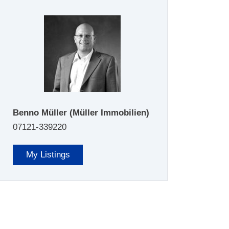
Benno Müller
(Müller Immobilien)
07121-339220
My Listings