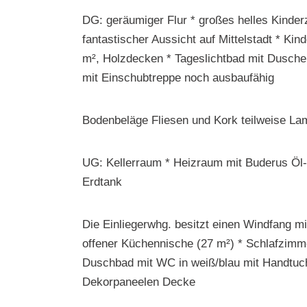
DG: geräumiger Flur * großes helles Kinde
fantastischer Aussicht auf Mittelstadt * Ki
m², Holzdecken * Tageslichtbad mit Dusch
mit Einschubtreppe noch ausbaufähig
Bodenbeläge Fliesen und Kork teilweise La
UG: Kellerraum * Heizraum mit Buderus Öl-Z
Erdtank
Die Einliegerwhg. besitzt einen Windfang mi
offener Küchennische (27 m²) * Schlafzimme
Duschbad mit WC in weiß/blau mit Handtuch
Dekorpaneelen Decke