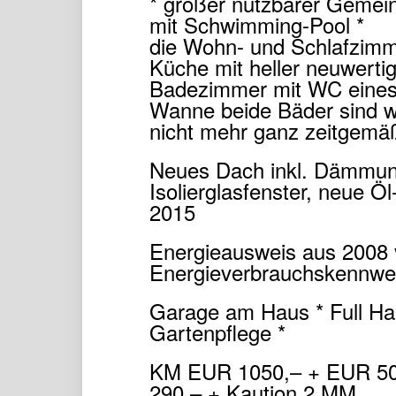
* großer nutzbarer Gemei
mit Schwimming-Pool *
die Wohn- und Schlafzimm
Küche mit heller neuwerti
Badezimmer mit WC eines 
Wanne beide Bäder sind wei
nicht mehr ganz zeitgemäß
Neues Dach inkl. Dämmung
Isolierglasfenster, neue 
2015
Energieausweis aus 2008 
Energieverbrauchskennwer
Garage am Haus * Full Hau
Gartenpflege *
KM EUR 1050,– + EUR 50
290,– + Kaution 2 MM